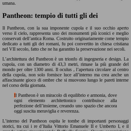
umana.
Pantheon: tempio di tutti gli dei
Il Pantheon, con la sua imponente cupola e il suo occhio aperto
verso il cielo, rappresenta uno dei monumenti più iconici e meglio
conservati dell’antica Roma. Costruito originariamente come tempio
dedicato a tutti gli dei romani, fu poi convertito in chiesa cristiana
nel VII secolo, fatto che ne ha garantito la preservazione nei secoli.
L’architettura del Pantheon è un trionfo di ingegneria e design. La
cupola, con un diametro di 43,3 metri, rimase la più grande del
mondo per oltre 1300 anni. Il oculus , l’apertura circolare al centro
della cupola, non solo fornisce luce all’interno ma crea anche un
affascinante gioco di ombre che si muovono lungo le pareti interne
nel corso della giornata.
Il Pantheon è un miracolo di equilibrio e armonia, dove
ogni elemento architettonico contribuisce alla
perfezione dell’insieme, creando uno spazio che ancora
oggi suscita meraviglia e reverenza.
L’interno del Pantheon ospita le tombe di importanti personaggi
storici, tra cui i re d’Italia Vittorio Emanuele II e Umberto I, e il