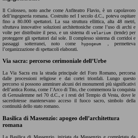
Il Colosseo, noto anche come Anfiteatro Flavio, è un capolavoro
dell’ingegneria romana. Costruito nel I secolo d.C., poteva ospitare
fino a 80.000 spettatori. La sua struttura ellittica, alta 48 metri,
sfruttava innovative soluzioni architettoniche come l’uso di archi e
volte per distribuire il peso, e un sistema di
(tende) per
velarium
proteggere gli spettatori dal sole. Il complesso sistema di corridoi e
passaggi sotterranei, noto come
, permetteva
hypogeum
l’organizzazione di spettacoli elaborati.
Via sacra: percorso cerimoniale dell’Urbe
La Via Sacra era la strada principale del Foro Romano, percorsa
dalle processioni religiose e dai cortei trionfali. Lungo questo
percorso si possono ammirare alcuni dei monumenti più significativi
dell’antica Roma, come l’Arco di Tito, che commemora la conquista
di Gerusalemme nel 70 d.C., e i resti del Tempio di Vesta, dove le
sacerdotesse mantenevano acceso il fuoco sacro, simbolo della
continuità dello stato romano.
Basilica di Massenzio: apogeo dell’architettura
romana
La Basilica di Massenzio, iniziata da Massenzio e completata da