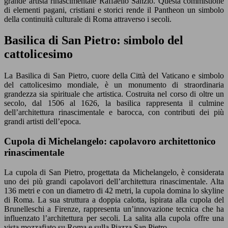
grande artista rinascimentale Raffaello Sanzio. Questa commistione
di elementi pagani, cristiani e storici rende il Pantheon un simbolo
della continuità culturale di Roma attraverso i secoli.
Basilica di San Pietro: simbolo del
cattolicesimo
La Basilica di San Pietro, cuore della Città del Vaticano e simbolo
del cattolicesimo mondiale, è un monumento di straordinaria
grandezza sia spirituale che artistica. Costruita nel corso di oltre un
secolo, dal 1506 al 1626, la basilica rappresenta il culmine
dell’architettura rinascimentale e barocca, con contributi dei più
grandi artisti dell’epoca.
Cupola di Michelangelo: capolavoro architettonico
rinascimentale
La cupola di San Pietro, progettata da Michelangelo, è considerata
uno dei più grandi capolavori dell’architettura rinascimentale. Alta
136 metri e con un diametro di 42 metri, la cupola domina lo skyline
di Roma. La sua struttura a doppia calotta, ispirata alla cupola del
Brunelleschi a Firenze, rappresenta un’innovazione tecnica che ha
influenzato l’architettura per secoli. La salita alla cupola offre una
vista mozzafiato su Roma e sulla Piazza San Pietro.